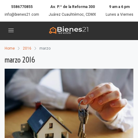
5586770855
Av. P.º de la Reforma 300
9 am a 6 pm
info@bienes21.com
Juárez Cuauhtémoc, CDMX
Lunes a Viernes
Home
2016
marzo
marzo 2016